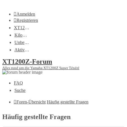
Anmelden
Registrieren
XT1200Z-Wiki
Kilometerstatistik
Unbeantwortete Themen
Aktive Themen
XT1200Z-Forum
Alles rund um die Yamaha XT1200Z Super Ténéré
FAQ
Suche
Foren-Übersicht
Häufig gestellte Fragen
Häufig gestellte Fragen