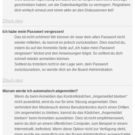
geschrieben haben, um die Datenbankgröße zu verringern. Registriere
dich einfach erneut und nimm aktiv an den Diskussionen teil!
Nach oben
Ich habe mein Passwort vergessen!
Das ist nicht schlimm! Wir können dir zwar dein altes Passwort nicht
wieder mitteilen, du kannst es jedoch zurücksetzen. Dies machst du,
indem du auf der Anmelde-Seite auf „Ich habe mein Passwort
vergessen“ klickst und den Anweisungen folgst. So solltest du dich
schnell wieder anmelden können.
Solltest du trotzdem nicht in der Lage sein, dein Passwort
zurückzusetzen, so wende dich an die Board-Administration.
Nach oben
Warum werde ich automatisch abgemeldet?
Wenn du beim Anmelden das Kontrollkästchen „Angemeldet bleiben“
nicht auswählst, wirst du nur für eine Sitzung angemeldet. Dies
verhindert den Missbrauch deines Benutzerkontos durch einen Dritten.
Um angemeldet zu bleiben, kannst du das Kästchen „Angemeldet
bleiben“ beim Anmelden auswählen. Dies ist nicht empfehlenswert,
wenn du dich an einem öffentlichen Computer, zum Beispiel in einem
Internetcafé, befindest. Wenn diese Option nicht zur Verfügung steht,
dann wurde sie vermutlich von der Board-Administration ausgeschaltet.