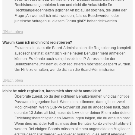
Rechtsberatung anbieten kann und nicht die Anlaufstelle für
Rechtsangelegenheiten jeglicher Art ist; außer solchen, die unter der
Frage „An wen soll ich mich wenden, falls es Beschwerden oder
juristische Anfragen zu diesem Forum gibt?“ behandelt werden.
Nach oben
Warum kann ich mich nicht registrieren?
Es kann sein, dass die Board-Administration die Registrierung komplett
ausgeschaltet hat, damit sich keine neuen Benutzer mehr anmelden
können. Es könnte auch sein, dass deine IP-Adresse oder der
Benutzername, mit dem du dich registrieren möchtest, gesperrt wurden.
Um Hilfe zu erhalten, wende dich an die Board-Administration.
Nach oben
Ich habe mich registriert, kann mich aber nicht anmelden!
Überprüfe zuerst, ob du den richtigen Benutzernamen und das richtige
Passwort eingegeben hast. Wenn diese stimmen, dann gibt es zwei
Möglichkeiten. Wenn
COPPA
aktiviert ist und du angegeben hast, dass
du unter 13 Jahre alt bist, musst du bzw. einer deiner Eltern oder deiner
Erziehungsberechtigten den Anweisungen folgen, die du erhalten hast.
Wenn dies nicht der Fall ist, muss dein Benutzerkonto vielleicht aktiviert
werden. Bei einigen Boards müssen alle neu angemeldeten Mitglieder
erst freigeschaltet werden – entweder musst du dies selbst erledigen